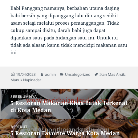
Babi Panggang namanya, berbahan utama daging
babi bersih yang dipanggang lalu dituang sedikit
asam selagi melalui proses pemanggangan. Tidak
cukup sampai disitu, darah babi juga dapat
dijadikan saus pada hidangan satu ini. Untuk itu
tidak ada alasan kamu tidak mencicipi makanan satu
ini
Diposkan
Penulis
Kategori
Tag
19/04/2023
admin
Uncategorized
Ikan Mas Arsik
,
pada
Manuk Napinadar
Navigasi
SEBELUMNYA
pos
5 Restoran Makanan Khas Batak Terkenal
Pos
di Kota Medan
sebelumnya:
BERIKUT
5 Restoran Favorite Warga Kota Medan
Pos