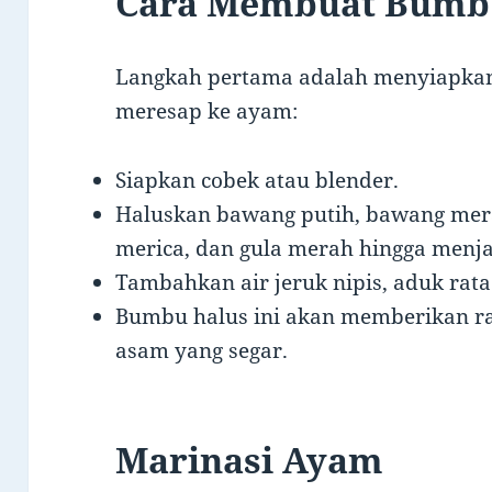
Cara Membuat Bumb
Langkah pertama adalah menyiapka
meresap ke ayam:
Siapkan cobek atau blender.
Haluskan bawang putih, bawang merah
merica, dan gula merah hingga menja
Tambahkan air jeruk nipis, aduk rata
Bumbu halus ini akan memberikan ras
asam yang segar.
Marinasi Ayam