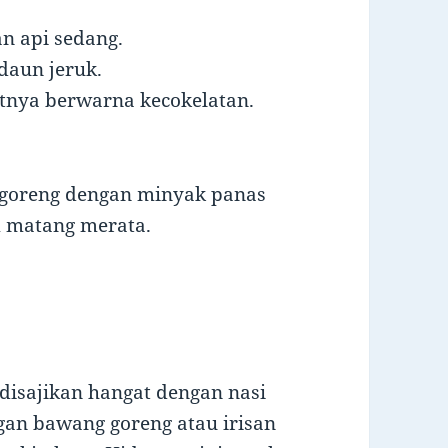
n api sedang.
aun jeruk.
tnya berwarna kecokelatan.
 goreng dengan minyak panas
m matang merata.
disajikan hangat dengan nasi
ngan bawang goreng atau irisan