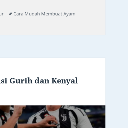
Tag
ur
Cara Mudah Membuat Ayam
si Gurih dan Kenyal