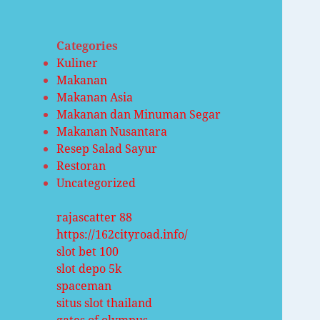
Categories
Kuliner
Makanan
Makanan Asia
Makanan dan Minuman Segar
Makanan Nusantara
Resep Salad Sayur
Restoran
Uncategorized
rajascatter 88
https://162cityroad.info/
slot bet 100
slot depo 5k
spaceman
situs slot thailand
gates of olympus