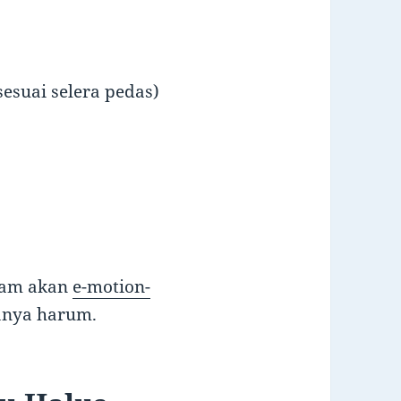
sesuai selera pedas)
ayam akan
e-motion-
anya harum.