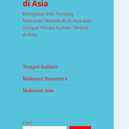
di Asia
Mengulas Info Tentang
Makanan Terbaik di Di Asia dan
Tempat Wisata Kuliner Terbaik
di Asia
Tempat Kuliner
Makanan Nusantara
Makanan Asia
Cari