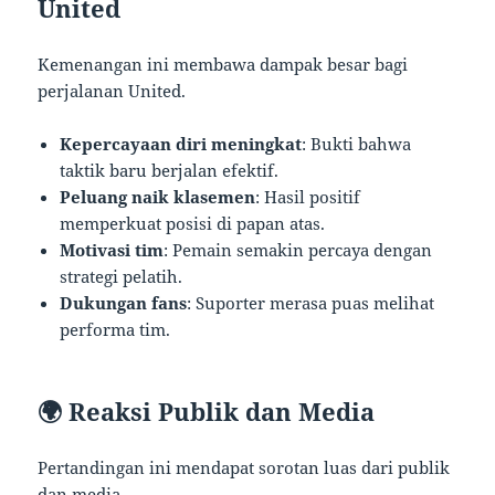
United
Kemenangan ini membawa dampak besar bagi
perjalanan United.
Kepercayaan diri meningkat
: Bukti bahwa
taktik baru berjalan efektif.
Peluang naik klasemen
: Hasil positif
memperkuat posisi di papan atas.
Motivasi tim
: Pemain semakin percaya dengan
strategi pelatih.
Dukungan fans
: Suporter merasa puas melihat
performa tim.
🌍 Reaksi Publik dan Media
Pertandingan ini mendapat sorotan luas dari publik
dan media.