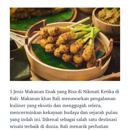
5 Jenis Makanan Enak yang Bisa di Nikmati Ketika di
Bali- Makanan khas Bali menawarkan pengalaman
kuliner yang eksotis dan menggugah selera,
mencerminkan kekayaan budaya dan sejarah pulau
yang indah ini. Dikenal sebagai salah satu destinasi
wisata terbaik di dunia, Bali menarik perhatian