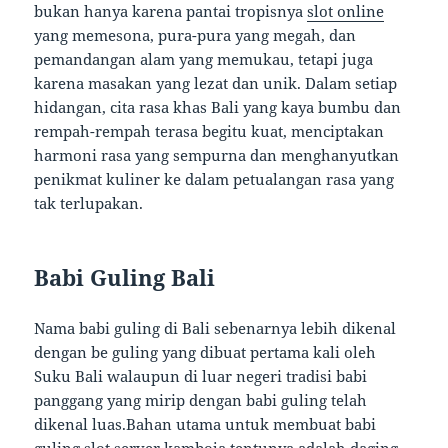
bukan hanya karena pantai tropisnya
slot online
yang memesona, pura-pura yang megah, dan
pemandangan alam yang memukau, tetapi juga
karena masakan yang lezat dan unik. Dalam setiap
hidangan, cita rasa khas Bali yang kaya bumbu dan
rempah-rempah terasa begitu kuat, menciptakan
harmoni rasa yang sempurna dan menghanyutkan
penikmat kuliner ke dalam petualangan rasa yang
tak terlupakan.
Babi Guling Bali
Nama babi guling di Bali sebenarnya lebih dikenal
dengan be guling yang dibuat pertama kali oleh
Suku Bali walaupun di luar negeri tradisi babi
panggang yang mirip dengan babi guling telah
dikenal luas.Bahan utama untuk membuat babi