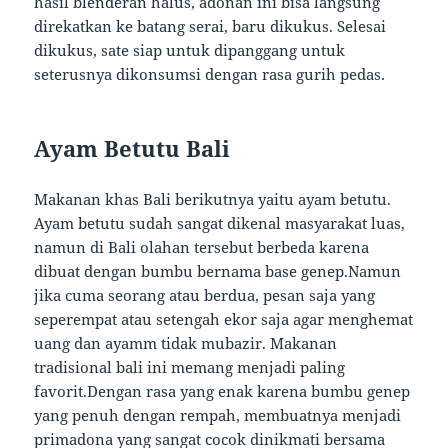
hasil blenderan halus, adonan ini bisa langsung
direkatkan ke batang serai, baru dikukus. Selesai
dikukus, sate siap untuk dipanggang untuk
seterusnya dikonsumsi dengan rasa gurih pedas.
Ayam Betutu Bali
Makanan khas Bali berikutnya yaitu ayam betutu.
Ayam betutu sudah sangat dikenal masyarakat luas,
namun di Bali olahan tersebut berbeda karena
dibuat dengan bumbu bernama base genep.Namun
jika cuma seorang atau berdua, pesan saja yang
seperempat atau setengah ekor saja agar menghemat
uang dan ayamm tidak mubazir. Makanan
tradisional bali ini memang menjadi paling
favorit.Dengan rasa yang enak karena bumbu genep
yang penuh dengan rempah, membuatnya menjadi
primadona yang sangat cocok dinikmati bersama