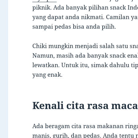
piknik. Ada banyak pilihan snack In
yang dapat anda nikmati. Camilan ya
sampai pedas bisa anda pilih.
Chiki mungkin menjadi salah satu sna
Namun, masih ada banyak snack enak
lewatkan. Untuk itu, simak dahulu ti
yang enak.
Kenali cita rasa ma
Ada beragam cita rasa makanan ring
manis, gurih, dan pedas. Anda tentu 