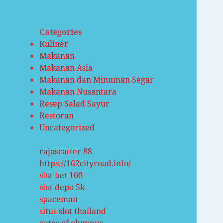
Categories
Kuliner
Makanan
Makanan Asia
Makanan dan Minuman Segar
Makanan Nusantara
Resep Salad Sayur
Restoran
Uncategorized
rajascatter 88
https://162cityroad.info/
slot bet 100
slot depo 5k
spaceman
situs slot thailand
gates of olympus