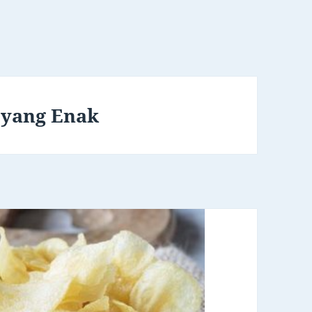
 yang Enak