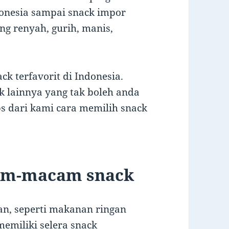
donesia sampai snack impor
ng renyah, gurih, manis,
ck terfavorit di Indonesia.
 lainnya yang tak boleh anda
ps dari kami cara memilih snack
cam-macam snack
an, seperti makanan ringan
memiliki selera snack