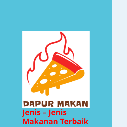
agen sbobet
Jenis – Jenis
Makanan Terbaik