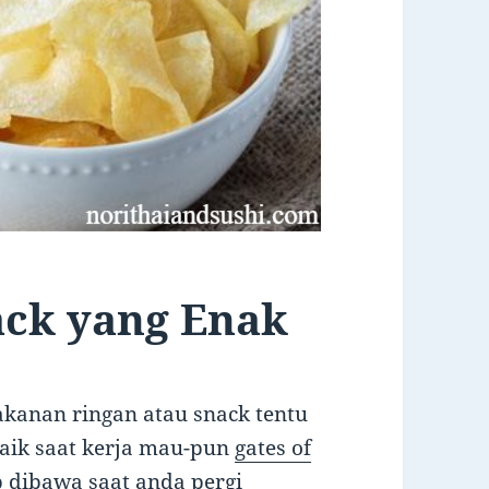
ack yang Enak
kanan ringan atau snack tentu
baik saat kerja mau-pun
gates of
b dibawa saat anda pergi