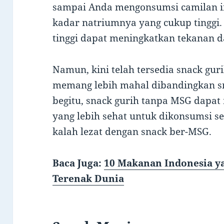
sampai Anda mengonsumsi camilan in
kadar natriumnya yang cukup tinggi.
tinggi dapat meningkatkan tekanan d
Namun, kini telah tersedia snack gu
memang lebih mahal dibandingkan s
begitu, snack gurih tanpa MSG dapat 
yang lebih sehat untuk dikonsumsi se
kalah lezat dengan snack ber-MSG.
Baca Juga:
10 Makanan Indonesia y
Terenak Dunia