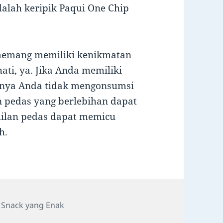
dalah keripik Paqui One Chip
memang memiliki kenikmatan
hati, ya. Jika Anda memiliki
nya Anda tidak mengonsumsi
 pedas yang berlebihan dapat
ilan pedas dapat memicu
h.
 Snack yang Enak