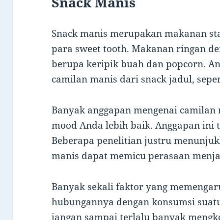
Snack Manis
Snack manis merupakan makanan
st
para sweet tooth. Makanan ringan de
berupa keripik buah dan popcorn. An
camilan manis dari snack jadul, seper
Banyak anggapan mengenai camilan 
mood Anda lebih baik. Anggapan ini 
Beberapa penelitian justru menunju
manis dapat memicu perasaan menjad
Banyak sekali faktor yang memengaru
hubungannya dengan konsumsi suatu
jangan sampai terlalu banyak mengk