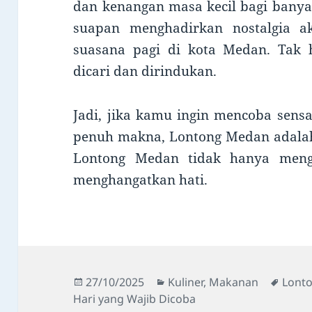
dan kenangan masa kecil bagi banya
suapan menghadirkan nostalgia a
suasana pagi di kota Medan. Tak h
dicari dan dirindukan.
Jadi, jika kamu ingin mencoba sens
penuh makna, Lontong Medan adalah 
Lontong Medan tidak hanya menge
menghangatkan hati.
Diposkan
Kategori
Tag
27/10/2025
Kuliner
,
Makanan
Lonto
pada
Hari yang Wajib Dicoba