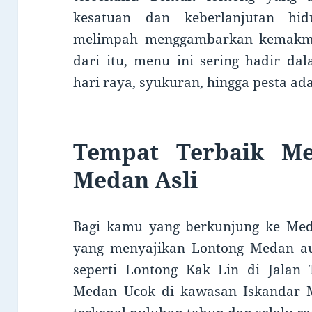
kesatuan dan keberlanjutan hi
melimpah menggambarkan kemakm
dari itu, menu ini sering hadir dal
hari raya, syukuran, hingga pesta ada
Tempat Terbaik Me
Medan Asli
Bagi kamu yang berkunjung ke Med
yang menyajikan Lontong Medan aut
seperti Lontong Kak Lin di Jalan 
Medan Ucok di kawasan Iskandar 