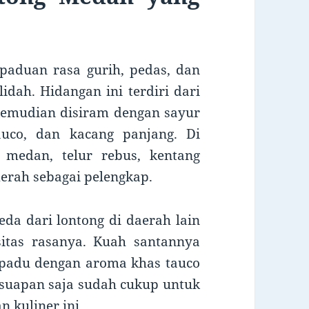
paduan rasa gurih, pedas, dan
idah. Hidangan ini terdiri dari
 kemudian disiram dengan sayur
auco, dan kacang panjang. Di
 medan, telur rebus, kentang
erah sebagai pelengkap.
a dari lontong di daerah lain
itas rasanya. Kuah santannya
erpadu dengan aroma khas tauco
 suapan saja sudah cukup untuk
 kuliner ini.