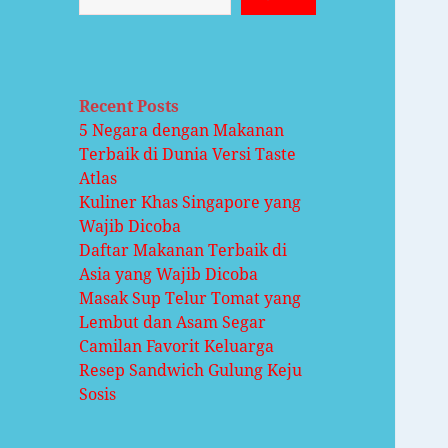
Recent Posts
5 Negara dengan Makanan
Terbaik di Dunia Versi Taste
Atlas
Kuliner Khas Singapore yang
Wajib Dicoba
Daftar Makanan Terbaik di
Asia yang Wajib Dicoba
Masak Sup Telur Tomat yang
Lembut dan Asam Segar
Camilan Favorit Keluarga
Resep Sandwich Gulung Keju
Sosis