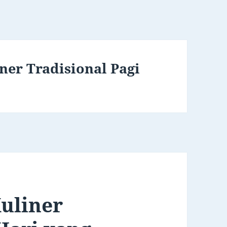
er Tradisional Pagi
uliner