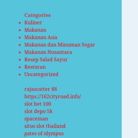
Categories
Kuliner
Makanan
Makanan Asia
Makanan dan Minuman Segar
Makanan Nusantara
Resep Salad Sayur
Restoran
Uncategorized
rajascatter 88
https://162cityroad.info/
slot bet 100
slot depo 5k
spaceman
situs slot thailand
gates of olympus