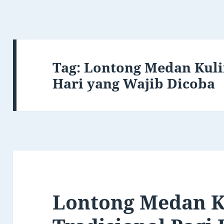
Tag:
Lontong Medan Kulin
Hari yang Wajib Dicoba
Lontong Medan K