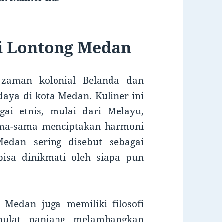
fi Lontong Medan
zaman kolonial Belanda dan
ya di kota Medan. Kuliner ini
ai etnis, mulai dari Melayu,
ama-sama menciptakan harmoni
Medan sering disebut sebagai
bisa dinikmati oleh siapa pun
 Medan juga memiliki filosofi
 bulat panjang melambangkan