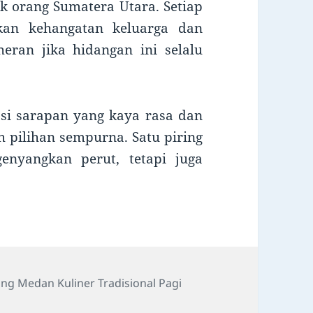
k orang Sumatera Utara. Setiap
kan kehangatan keluarga dan
eran jika hidangan ini selalu
asi sarapan yang kaya rasa dan
pilihan sempurna. Satu piring
nyangkan perut, tetapi juga
ng Medan Kuliner Tradisional Pagi