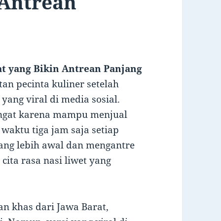
 Antrean
rat yang Bikin Antrean Panjang
tan pecinta kuliner setelah
ang viral di media sosial.
ngat karena mampu menjual
 waktu tiga jam saja setiap
ang lebih awal dan mengantre
ita rasa nasi liwet yang
n khas dari Jawa Barat,