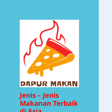
Jenis – Jenis
Makanan Terbaik
di Asia