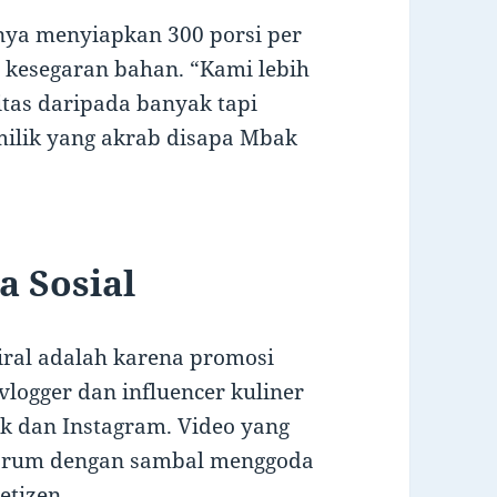
nya menyiapkan 300 porsi per
n kesegaran bahan. “Kami lebih
itas daripada banyak tapi
milik yang akrab disapa Mbak
a Sosial
 viral adalah karena promosi
vlogger dan influencer kuliner
k dan Instagram. Video yang
harum dengan sambal menggoda
etizen.