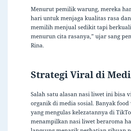
Menurut pemilik warung, mereka ha
hari untuk menjaga kualitas rasa da
memilih menjual sedikit tapi berkual
menurun cita rasanya,” ujar sang pe
Rina.
Strategi Viral di Medi
Salah satu alasan nasi liwet ini bisa
organik di media sosial. Banyak food 
yang mengulas kelezatannya di TikTo
menampilkan nasi liwet beraroma 
langsung menarik perhatian ribuan n