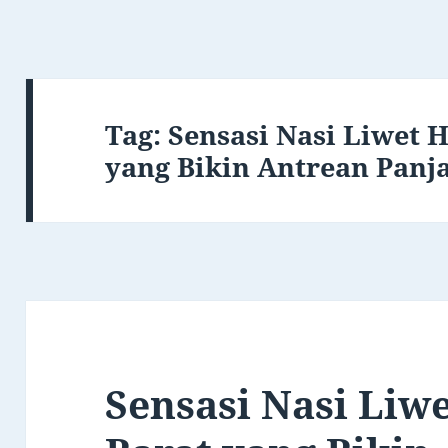
Tag:
Sensasi Nasi Liwet H
yang Bikin Antrean Panj
Sensasi Nasi Liwe