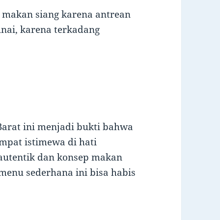
m makan siang karena antrean
unai, karena terkadang
.
 Barat ini menjadi bukti bahwa
empat istimewa di hati
autentik dan konsep makan
 menu sederhana ini bisa habis