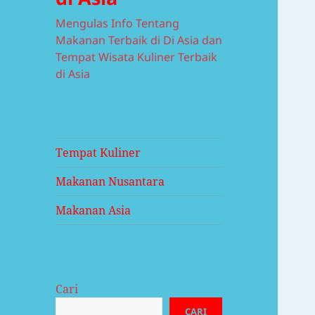
Mengulas Info Tentang
Makanan Terbaik di Di Asia dan
Tempat Wisata Kuliner Terbaik
di Asia
Tempat Kuliner
Makanan Nusantara
Makanan Asia
Cari
CARI