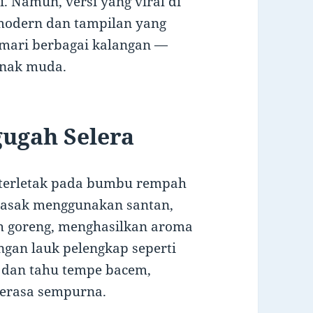
 Namun, versi yang viral di
 modern dan tampilan yang
mari berbagai kalangan —
anak muda.
gugah Selera
ni terletak pada bumbu rempah
imasak menggunakan santan,
h goreng, menghasilkan aroma
gan lauk pelengkap seperti
, dan tahu tempe bacem,
erasa sempurna.