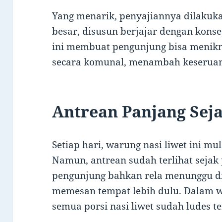
Yang menarik, penyajiannya dilaku
besar, disusun berjajar dengan konse
ini membuat pengunjung bisa menik
secara komunal, menambah keseruan
Antrean Panjang Seja
Setiap hari, warung nasi liwet ini mu
Namun, antrean sudah terlihat sejak
pengunjung bahkan rela menunggu d
memesan tempat lebih dulu. Dalam wa
semua porsi nasi liwet sudah ludes te