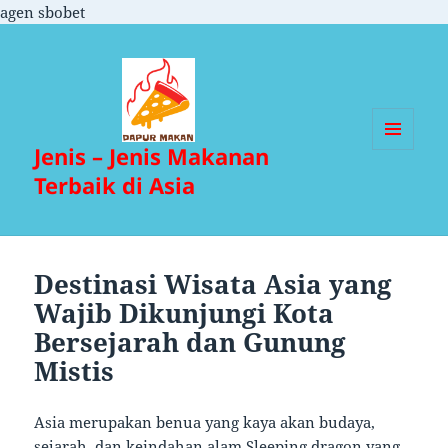
agen sbobet
Jenis – Jenis Makanan
MENU
DAN
Terbaik di Asia
WIDGET
Destinasi Wisata Asia yang
Wajib Dikunjungi Kota
Bersejarah dan Gunung
Mistis
Asia merupakan benua yang kaya akan budaya,
sejarah, dan keindahan alam
Sleeping dragon
yang