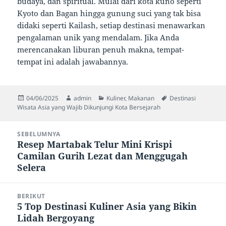
budaya, dan spiritual. Mulai dari kota kuno seperti
Kyoto dan Bagan hingga gunung suci yang tak bisa
didaki seperti Kailash, setiap destinasi menawarkan
pengalaman unik yang mendalam. Jika Anda
merencanakan liburan penuh makna, tempat-
tempat ini adalah jawabannya.
Diposkan
Penulis
Kategori
Tag
04/06/2025
admin
Kuliner
,
Makanan
Destinasi
pada
Wisata Asia yang Wajib Dikunjungi Kota Bersejarah
Navigasi
SEBELUMNYA
pos
Resep Martabak Telur Mini Krispi
Pos
Camilan Gurih Lezat dan Menggugah
sebelumnya:
Selera
BERIKUT
5 Top Destinasi Kuliner Asia yang Bikin
Pos
Lidah Bergoyang
berikutnya: