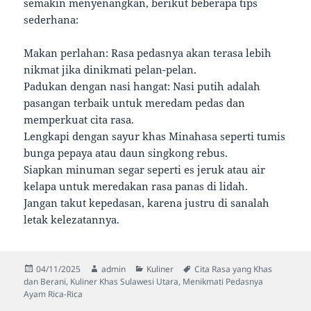
semakin menyenangkan, berikut beberapa tips
sederhana:
Makan perlahan: Rasa pedasnya akan terasa lebih
nikmat jika dinikmati pelan-pelan.
Padukan dengan nasi hangat: Nasi putih adalah
pasangan terbaik untuk meredam pedas dan
memperkuat cita rasa.
Lengkapi dengan sayur khas Minahasa seperti tumis
bunga pepaya atau daun singkong rebus.
Siapkan minuman segar seperti es jeruk atau air
kelapa untuk meredakan rasa panas di lidah.
Jangan takut kepedasan, karena justru di sanalah
letak kelezatannya.
Diposkan
Penulis
Kategori
Tag
04/11/2025
admin
Kuliner
Cita Rasa yang Khas
pada
dan Berani
,
Kuliner Khas Sulawesi Utara
,
Menikmati Pedasnya
Ayam Rica-Rica