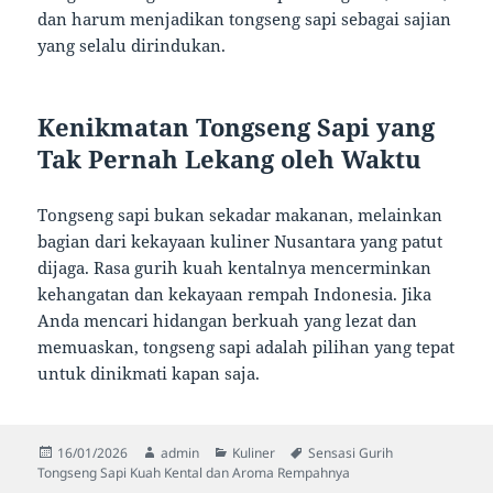
dan harum menjadikan tongseng sapi sebagai sajian
yang selalu dirindukan.
Kenikmatan Tongseng Sapi yang
Tak Pernah Lekang oleh Waktu
Tongseng sapi bukan sekadar makanan, melainkan
bagian dari kekayaan kuliner Nusantara yang patut
dijaga. Rasa gurih kuah kentalnya mencerminkan
kehangatan dan kekayaan rempah Indonesia. Jika
Anda mencari hidangan berkuah yang lezat dan
memuaskan, tongseng sapi adalah pilihan yang tepat
untuk dinikmati kapan saja.
Diposkan
Penulis
Kategori
Tag
16/01/2026
admin
Kuliner
Sensasi Gurih
pada
Tongseng Sapi Kuah Kental dan Aroma Rempahnya